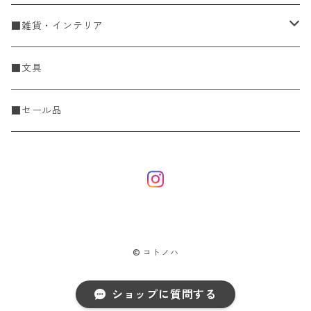
Spring & Summer
刺し子・こぎん
食器
■雑貨・インテリア
Fall & Winter
刺し子糸
豆皿・小皿
KIT
調理道具
収納雑貨
■文具
レース糸
刺し子ふきん・刺し子布
中皿
ニットツール
かや織ふきん
小物・置物・民芸品
■セール品
刺し子針・糸巻き台紙
大皿
その他
刺しゅうステッカー
花瓶・フラワーベース
こぎん
さんま皿
本
お香・香立
飯碗
アクセサリー
© コトノハ
鉢・ボウル
ひな人形
ショップに質問する
グラス