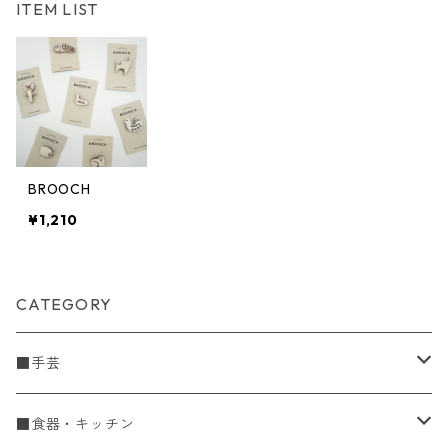
ITEM LIST
BROOCH
¥1,210
CATEGORY
■手芸
手編糸
■食器・キッチン