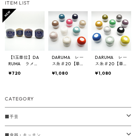
ITEM LIST
【1玉単位】DA
DARUMA レー
DARUMA レー
RUMA ラメの
ス糸＃20【単
ス糸＃20【単
レ－ス糸#30
品】
品】
¥720
¥1,080
¥1,080
CATEGORY
■手芸
手編糸
■食器・キッチン