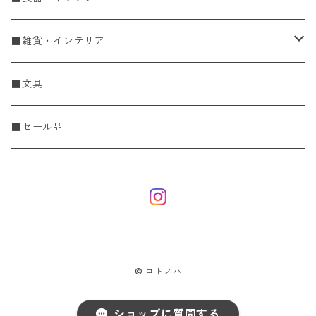
Spring & Summer
刺し子・こぎん
食器
■雑貨・インテリア
Fall & Winter
刺し子糸
豆皿・小皿
KIT
調理道具
収納雑貨
■文具
レース糸
刺し子ふきん・刺し子布
中皿
ニットツール
かや織ふきん
小物・置物・民芸品
■セール品
刺し子針・糸巻き台紙
大皿
その他
刺しゅうステッカー
花瓶・フラワーベース
こぎん
さんま皿
本
お香・香立
飯碗
アクセサリー
© コトノハ
鉢・ボウル
ひな人形
ショップに質問する