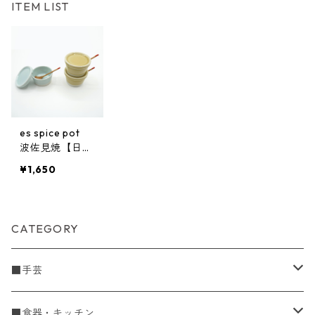
ITEM LIST
es spice pot
波佐見焼【日本
製】
¥1,650
CATEGORY
■手芸
手編糸
■食器・キッチン