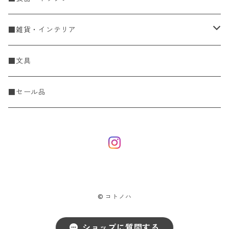
Spring & Summer
刺し子・こぎん
食器
■雑貨・インテリア
Fall & Winter
刺し子糸
豆皿・小皿
KIT
調理道具
収納雑貨
■文具
レース糸
刺し子ふきん・刺し子布
中皿
ニットツール
かや織ふきん
小物・置物・民芸品
■セール品
刺し子針・糸巻き台紙
大皿
その他
刺しゅうステッカー
花瓶・フラワーベース
こぎん
さんま皿
本
お香・香立
飯碗
アクセサリー
© コトノハ
鉢・ボウル
ひな人形
ショップに質問する