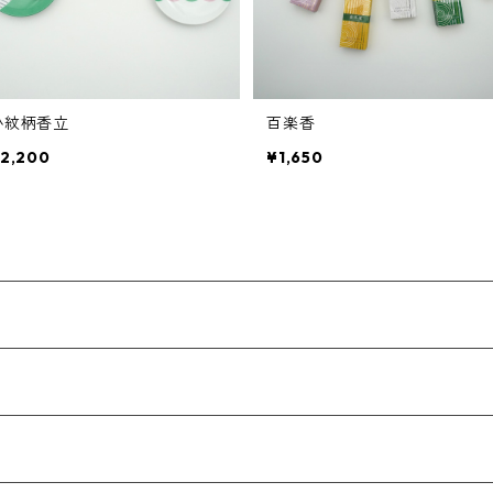
小紋柄香立
百楽香
2,200
¥1,650