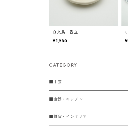
白文鳥 香立
¥1,980
¥
CATEGORY
■手芸
手編糸
■食器・キッチン
Spring & Summer
刺し子・こぎん
食器
■雑貨・インテリア