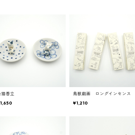
染猫香立
鳥獣戯画 ロングインセンス
1,650
¥1,210