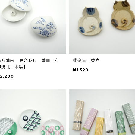
鳥獣戯画 貝合わせ 香皿 有
後姿猫 香立
田焼【日本製】
¥1,320
2,200