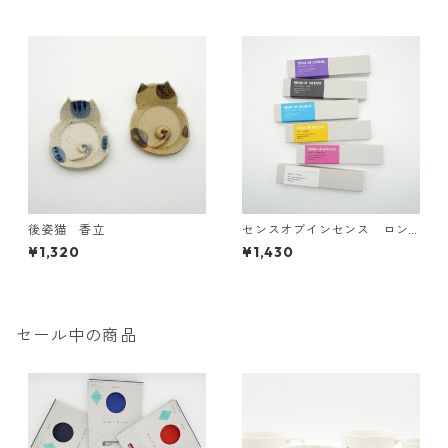
後姿猫 香立
センスオブインセンス ロン
グ
¥1,320
¥1,430
セール中の商品