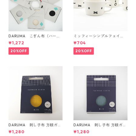
DARUMA こぎん布（ハード
ミッフィーシンプルフェイ
タイプ）
ス マグ
¥1,272
¥704
20%OFF
20%OFF
DARUMA 刺し子布 方眼ガイ
DARUMA 刺し子布 方眼ガイ
ドタイプ Col.4 カラシ
ドタイプ Col.5 にぶ青
¥1,280
¥1,280