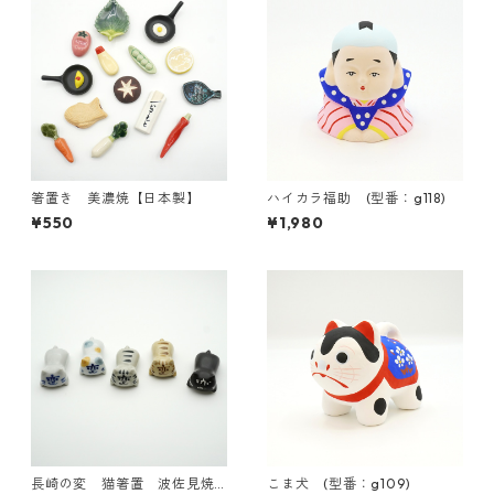
箸置き 美濃焼【日本製】
ハイカラ福助 (型番：g118)
¥550
¥1,980
長崎の変 猫箸置 波佐見焼
こま犬 (型番：g109)