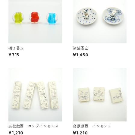
硝子香玉
染猫香立
¥715
¥1,650
鳥獣戯画 ロングインセンス
鳥獣戯画 インセンス
¥1,210
¥1,210