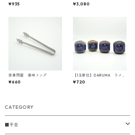
【日本製】
¥935
¥3,080
家事問屋 薬味トング
【1玉単位】DARUMA ラメの
レ－ス糸#30
¥660
¥720
CATEGORY
■手芸