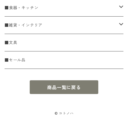
手編糸
■食器・キッチン
Spring & Summer
刺し子・こぎん
食器
■雑貨・インテリア
Fall & Winter
刺し子糸
豆皿・小皿
KIT
調理道具
収納雑貨
■文具
レース糸
刺し子ふきん・刺し子布
中皿
ニットツール
かや織ふきん
小物・置物・民芸品
■セール品
刺し子針・糸巻き台紙
大皿
その他
刺しゅうステッカー
花瓶・フラワーベース
商品一覧に戻る
こぎん
さんま皿
本
お香・香立
飯碗
アクセサリー
© コトノハ
鉢・ボウル