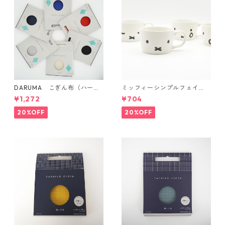
DARUMA こぎん布（ハード
ミッフィーシンプルフェイ
タイプ）
ス マグ
¥1,272
¥704
20%OFF
20%OFF