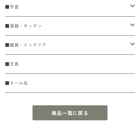
■手芸
手編糸
■食器・キッチン
Spring & Summer
刺し子・こぎん
食器
■雑貨・インテリア
Fall & Winter
刺し子糸
豆皿・小皿
KIT
調理道具
収納雑貨
■文具
レース糸
刺し子ふきん・刺し子布
中皿
ニットツール
かや織ふきん
小物・置物・民芸品
■セール品
刺し子針・糸巻き台紙
大皿
その他
刺しゅうステッカー
花瓶・フラワーベース
商品一覧に戻る
こぎん
さんま皿
本
お香・香立
飯碗