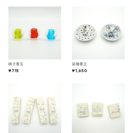
硝子香玉
染猫香立
¥715
¥1,650