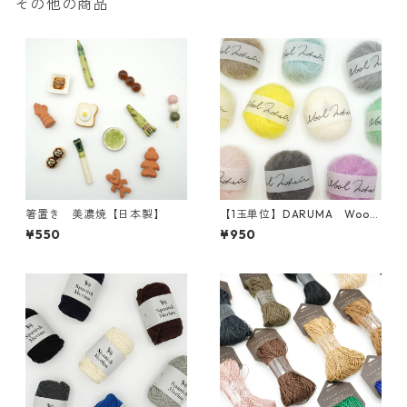
その他の商品
箸置き 美濃焼【日本製】
【1玉単位】DARUMA Wool
Mohair(ウールモヘヤ)
¥550
¥950