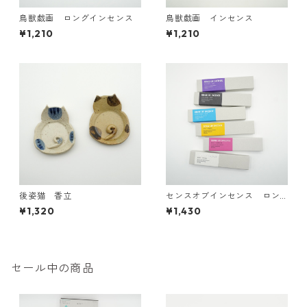
鳥獣戯画 ロングインセンス
鳥獣戯画 インセンス
¥1,210
¥1,210
後姿猫 香立
センスオブインセンス ロン
グ
¥1,320
¥1,430
セール中の商品