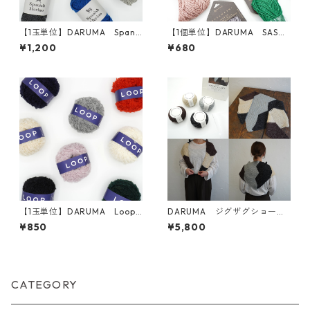
【1玉単位】DARUMA Spani
【1個単位】DARUMA SASA
sh Merino(スパニッシュメリ
WASHI
¥1,200
¥680
ノ)
【1玉単位】DARUMA Loop
DARUMA ジグザグショール
(ループ)
KIT
¥850
¥5,800
CATEGORY