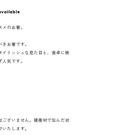
available
スメのお箸。
べきお箸です。
タイリッシュな見た目と、食卓に映
ず人気です。
はございません。緩衝材で包んだ状
けいたします。