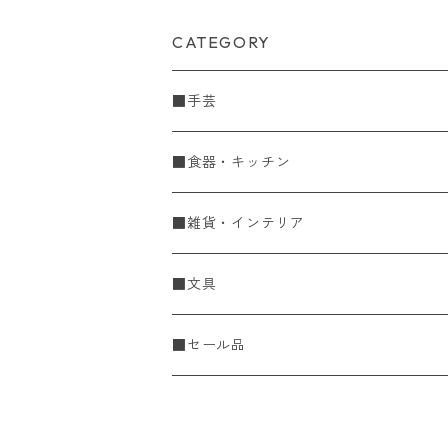
CATEGORY
■手芸
手編糸
■食器・キッチン
Spring & Summer
刺し子・こぎん
食器
■雑貨・インテリア
Fall & Winter
刺し子糸
豆皿・小皿
KIT
調理道具
収納雑貨
■文具
レース糸
刺し子ふきん・刺し子布
中皿
ニットツール
かや織ふきん
小物・置物・民芸品
■セール品
刺し子針・糸巻き台紙
大皿
その他
刺しゅうステッカー
花瓶・フラワーベース