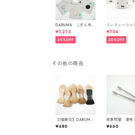
DARUMA こぎん布
ミッフィーシン
（ハードタイプ）
ェイス マグ
¥1,272
¥704
20%OFF
20%OFF
その他の商品
【1個単位】DARUMA
家事問屋 薬味
SASAWASHI FLAT
¥680
¥660