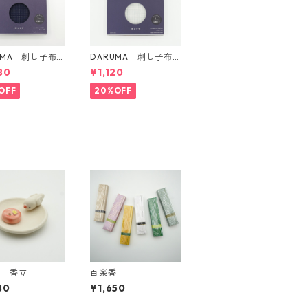
UMA 刺し子布 3
DARUMA 刺し子布 3
方眼ガイドタイプ
mm 方眼ガイドタイプ
80
¥1,120
 紺
Col.1 白
OFF
20%OFF
鳥 香立
百楽香
80
¥1,650