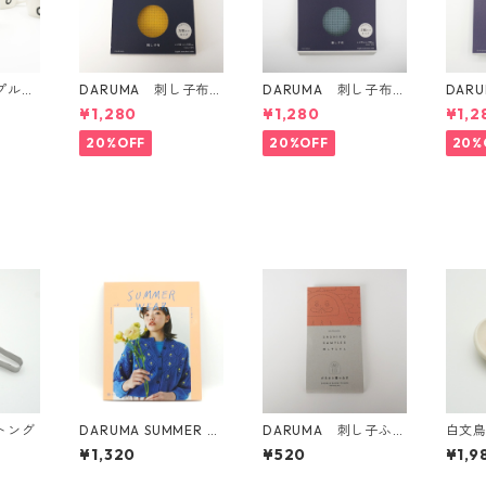
プルフ
DARUMA 刺し子布
DARUMA 刺し子布
DAR
方眼ガイドタイプ Co
方眼ガイドタイプ Co
mm 
¥1,280
¥1,280
¥1,2
l.4 カラシ
l.5 にぶ青
Col.3
20%OFF
20%OFF
20%
トング
DARUMA SUMMER W
DARUMA 刺し子ふき
白文
EAR vol.2
ん 模様刺し（DARUM
¥1,320
¥520
¥1,9
Aオリジナル柄）1056
(白) だるまと霞つな