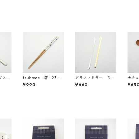
げスプ
tsubame 箸 23.0c
グラスマドラー ちん
ナチ
m
あなご にしきあなご
デザ
¥990
¥660
¥63
ォー