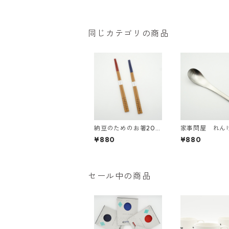
同じカテゴリの商品
納豆のためのお箸20c
家事問屋 れん
m
ーン
¥880
¥880
セール中の商品