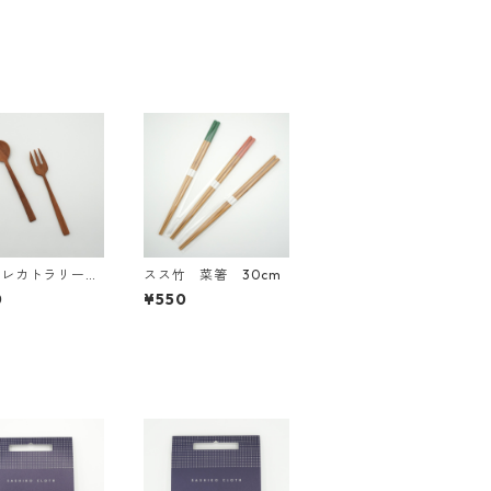
ュレカトラリー
スス竹 菜箸 30cm
ートスプーン・フ
0
¥550
ク