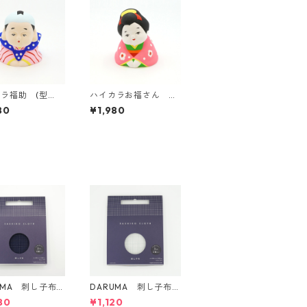
ラ福助 (型
ハイカラお福さん
18)
(型番：g119)
80
¥1,980
UMA 刺し子布 3
DARUMA 刺し子布 3
方眼ガイドタイプ
mm 方眼ガイドタイプ
80
¥1,120