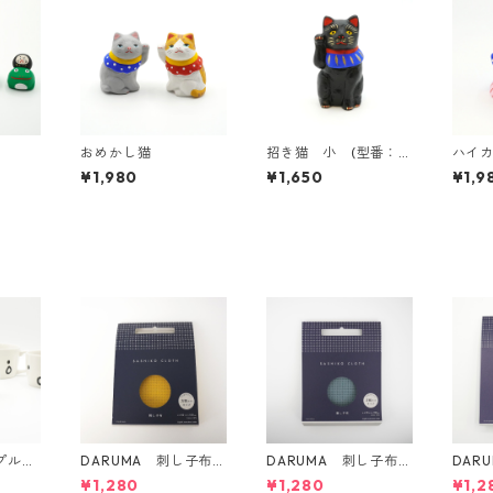
おめかし猫
招き猫 小 (型番：g
ハイカ
116)
番：g1
¥1,980
¥1,650
¥1,9
プルフ
DARUMA 刺し子布
DARUMA 刺し子布
DAR
方眼ガイドタイプ Co
方眼ガイドタイプ Co
mm 
¥1,280
¥1,280
¥1,2