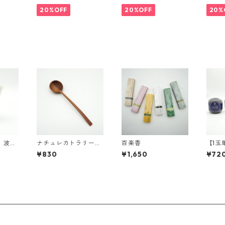
l.4 カラシ
l.5 にぶ青
Col.3
20%OFF
20%OFF
20%
 波佐
ナチュレカトラリー
百楽香
【1玉
スープスプーン
ラメ
¥830
¥1,650
¥72