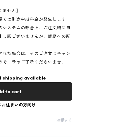
りません】
便では別途中継料金が発生します
のシステムの都合上、ご注文時に自
申し訳ございませんが、離島への配
された場合は、そのご注文はキャン
ので、予めご了承くださいませ。
l shipping available
d to cart
にお住まいの方向け
通報する