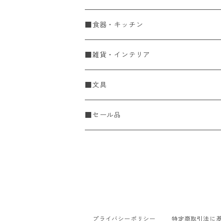
手編糸
■食器・キッチン
Spring & Summer
刺し子・こぎん
食器
■雑貨・インテリア
Fall & Winter
刺し子糸
豆皿・小皿
KIT
調理道具
収納雑貨
■文具
レース糸
刺し子ふきん・刺し子布
中皿
ニットツール
かや織ふきん
小物・置物・民芸品
■セール品
刺し子針・糸巻き台紙
大皿
その他
刺しゅうステッカー
花瓶・フラワーベース
こぎん
さんま皿
本
お香・香立
飯碗
アクセサリー
プライバシーポリシー
特定商取引法に