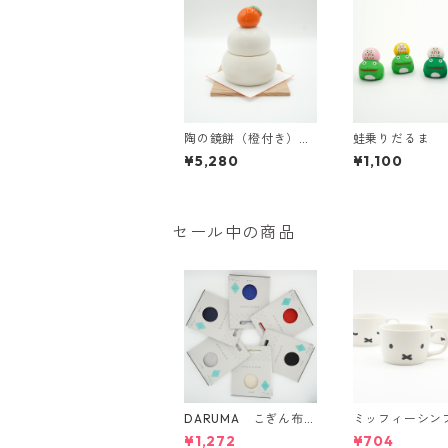
陶の鏡餅（橙付き）
蛙乗りだるま
萬古焼【日本製】
¥5,280
¥1,100
セール中の商品
DARUMA こぎん布
ミッフィーシン
（ハードタイプ）
ェイス マグ
¥1,272
¥704