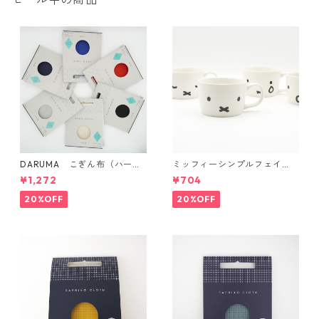
DARUMA こぎん布（ハード
ミッフィーシンプルフェイ
タイプ）
ス マグ
¥1,272
¥704
20%OFF
20%OFF