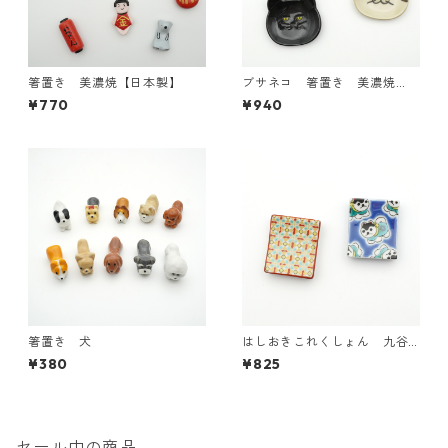
箸置き 美濃焼【日本製】
ブサネコ 箸置き 美濃焼
【日本製】
¥770
¥940
箸置き 犬
はしおきこれくしょん 九谷
焼【日本製】
¥380
¥825
セール中の商品