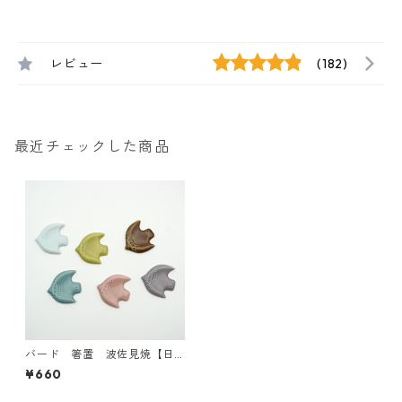
レビュー
(182)
最近チェックした商品
バード 箸置 波佐見焼【日
本製】
¥660