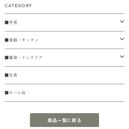
CATEGORY
■手芸
手編糸
■食器・キッチン
Spring & Summer
刺し子・こぎん
食器
■雑貨・インテリア
Fall & Winter
刺し子糸
豆皿・小皿
KIT
調理道具
収納雑貨
■文具
レース糸
刺し子ふきん・刺し子布
中皿
ニットツール
かや織ふきん
小物・置物・民芸品
■セール品
刺し子針・糸巻き台紙
大皿
その他
刺しゅうステッカー
花瓶・フラワーベース
商品一覧に戻る
こぎん
さんま皿
本
お香・香立