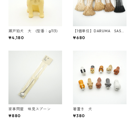
瀬戸狛犬 大 (型番：g113)
【1個単位】DARUMA SASA
WASHI FLAT
¥4,180
¥680
家事問屋 味見スプーン
箸置き 犬
¥880
¥380