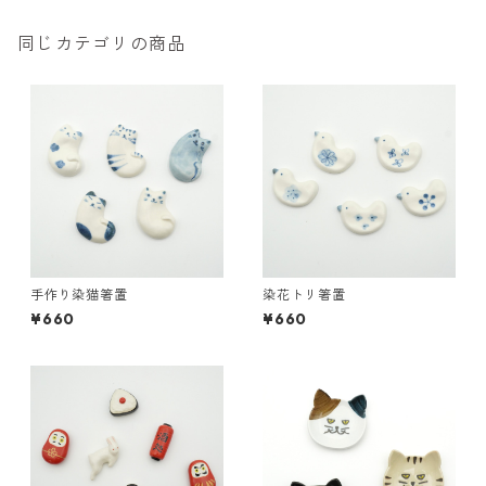
同じカテゴリの商品
手作り染猫箸置
染花トリ箸置
¥660
¥660