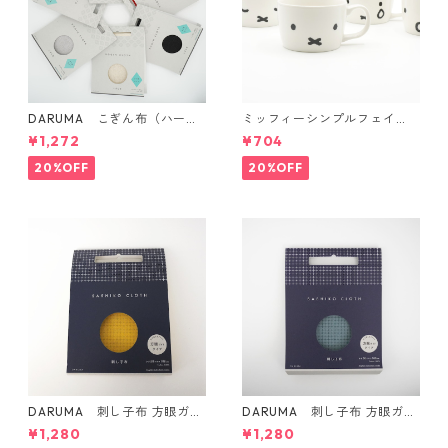
DARUMA こぎん布（ハード
ミッフィーシンプルフェイ
タイプ）
ス マグ
¥1,272
¥704
20%OFF
20%OFF
DARUMA 刺し子布 方眼ガイ
DARUMA 刺し子布 方眼ガイ
ドタイプ Col.4 カラシ
ドタイプ Col.5 にぶ青
¥1,280
¥1,280