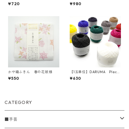
レ－ス糸#30
¥720
¥980
かや織ふきん 春の花紋様
【1玉単位】DARUMA Placor
d 3ply
¥550
¥630
CATEGORY
■手芸