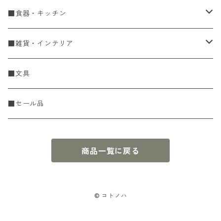
手編糸
■食器・キッチン
Spring & Summer
刺し子・こぎん
食器
■雑貨・インテリア
Fall & Winter
刺し子糸
豆皿・小皿
KIT
調理道具
収納雑貨
■文具
レース糸
刺し子ふきん・刺し子布
中皿
ニットツール
かや織ふきん
小物・置物・民芸品
■セール品
刺し子針・糸巻き台紙
大皿
その他
刺しゅうステッカー
花瓶・フラワーベース
商品一覧に戻る
こぎん
さんま皿
本
お香・香立
飯碗
アクセサリー
© コトノハ
鉢・ボウル