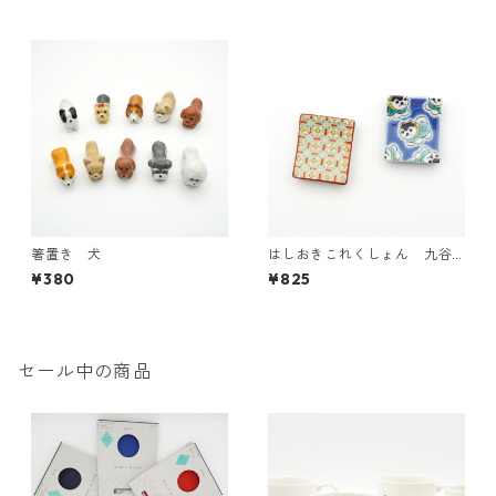
箸置き 犬
はしおきこれくしょん 九谷
焼【日本製】
¥380
¥825
セール中の商品