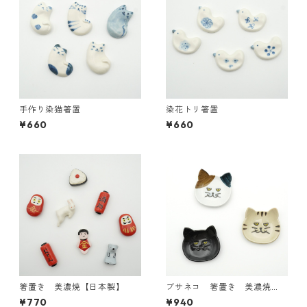
手作り染猫箸置
染花トリ箸置
¥660
¥660
箸置き 美濃焼【日本製】
ブサネコ 箸置き 美濃焼
【日本製】
¥770
¥940