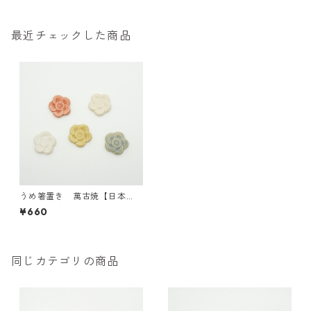
最近チェックした商品
うめ箸置き 萬古焼【日本
製】
¥660
同じカテゴリの商品