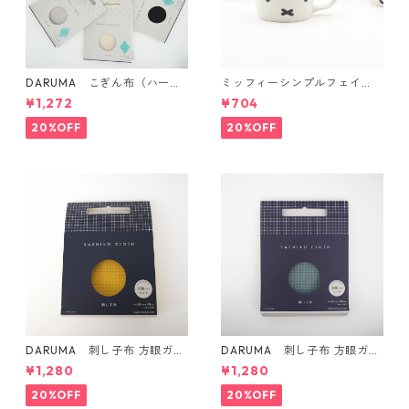
DARUMA こぎん布（ハード
ミッフィーシンプルフェイ
タイプ）
ス マグ
¥1,272
¥704
20%OFF
20%OFF
DARUMA 刺し子布 方眼ガイ
DARUMA 刺し子布 方眼ガイ
ドタイプ Col.4 カラシ
ドタイプ Col.5 にぶ青
¥1,280
¥1,280
20%OFF
20%OFF