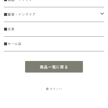
Spring & Summer
刺し子・こぎん
食器
■雑貨・インテリア
Fall & Winter
刺し子糸
豆皿・小皿
KIT
調理道具
収納雑貨
■文具
レース糸
刺し子ふきん・刺し子布
中皿
ニットツール
かや織ふきん
小物・置物・民芸品
■セール品
刺し子針・糸巻き台紙
大皿
その他
刺しゅうステッカー
花瓶・フラワーベース
商品一覧に戻る
こぎん
さんま皿
本
お香・香立
飯碗
アクセサリー
© コトノハ
鉢・ボウル
ひな人形