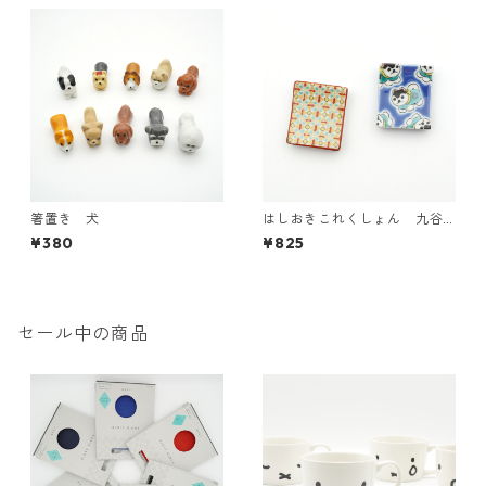
箸置き 犬
はしおきこれくしょん 九谷
焼【日本製】
¥380
¥825
セール中の商品