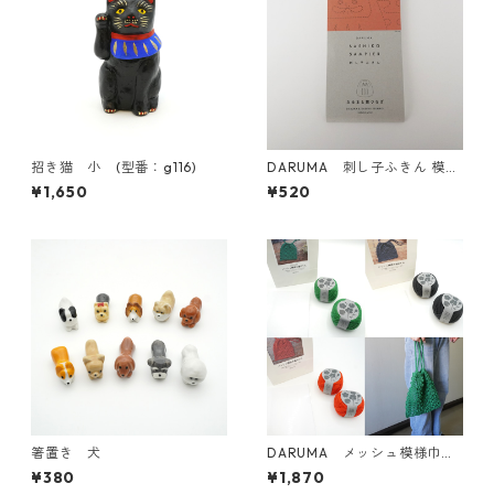
招き猫 小 (型番：g116)
DARUMA 刺し子ふきん 模様
刺し（DARUMAオリジナル
¥1,650
¥520
柄）1056(白) だるまと霞つ
なぎ
箸置き 犬
DARUMA メッシュ模様巾着
KIT
¥380
¥1,870