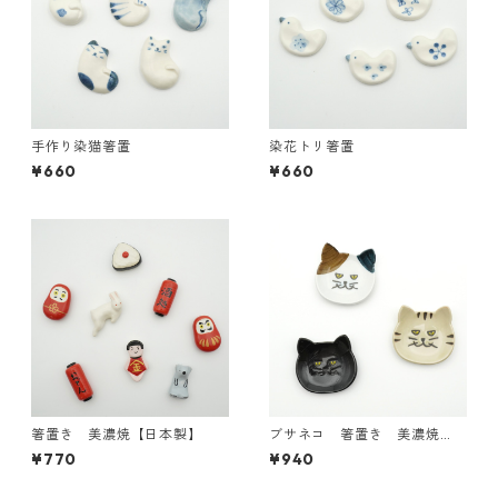
手作り染猫箸置
染花トリ箸置
¥660
¥660
箸置き 美濃焼【日本製】
ブサネコ 箸置き 美濃焼
【日本製】
¥770
¥940