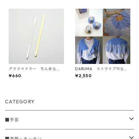
グラスマドラー ちんあな
DARUMA ストライプのなみ
ご にしきあなご
なみショールKIT A
¥660
¥2,550
CATEGORY
■手芸
手編糸
■食器・キッチン