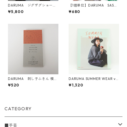
DARUMA ジグザグショール
【1個単位】DARUMA SASA
KIT
WASHI
¥5,800
¥680
DARUMA 刺し子ふきん 模様
DARUMA SUMMER WEAR vo
刺し（DARUMAオリジナル
l.1
¥520
¥1,320
柄）1056(白) だるまと霞つ
なぎ
CATEGORY
■手芸