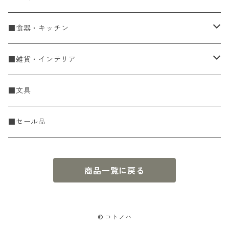
手編糸
■食器・キッチン
Spring & Summer
刺し子・こぎん
食器
■雑貨・インテリア
Fall & Winter
刺し子糸
豆皿・小皿
KIT
調理道具
収納雑貨
■文具
レース糸
刺し子ふきん・刺し子布
中皿
ニットツール
かや織ふきん
小物・置物・民芸品
■セール品
刺し子針・糸巻き台紙
大皿
その他
刺しゅうステッカー
花瓶・フラワーベース
商品一覧に戻る
こぎん
さんま皿
本
お香・香立
飯碗
アクセサリー
© コトノハ