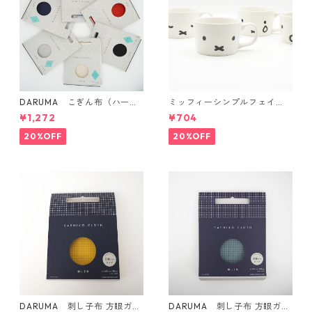
DARUMA こぎん布（ハード
ミッフィーシンプルフェイ
タイプ）
ス マグ
¥1,272
¥704
20%OFF
20%OFF
DARUMA 刺し子布 方眼ガイ
DARUMA 刺し子布 方眼ガイ