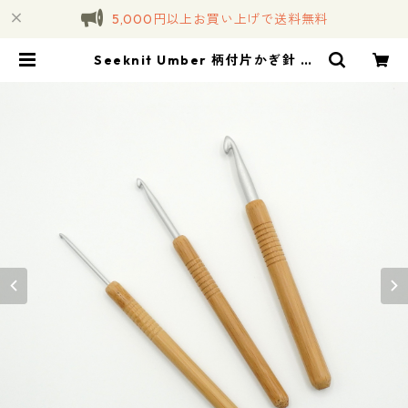
5,000円以上お買い上げで送料無料
Seeknit Umber 柄付片かぎ針 軽
金属 13cm [10/0] | コトノハ