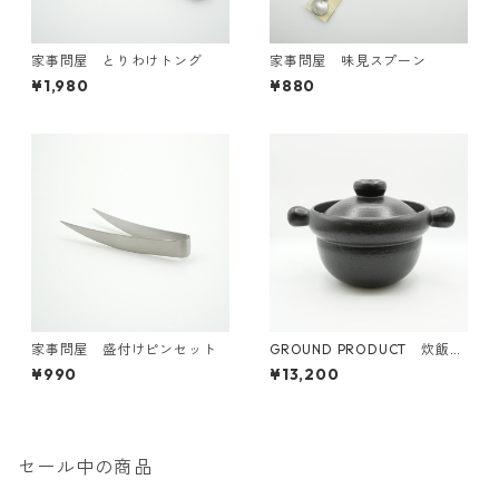
家事問屋 とりわけトング
家事問屋 味見スプーン
¥1,980
¥880
家事問屋 盛付けピンセット
GROUND PRODUCT 炊飯
鍋 4合炊 萬古焼【日本製】
¥990
¥13,200
セール中の商品