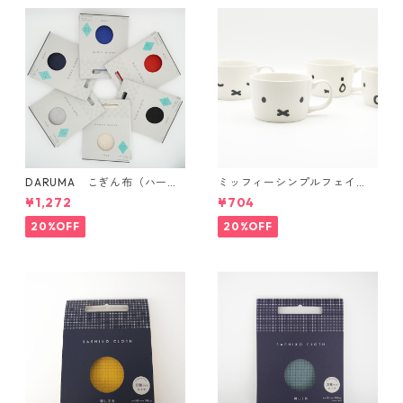
DARUMA こぎん布（ハード
ミッフィーシンプルフェイ
タイプ）
ス マグ
¥1,272
¥704
20%OFF
20%OFF