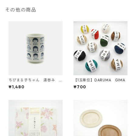
その他の商品
ちびまる子ちゃん 湯呑み
【1玉単位】DARUMA GIMA
集合
¥1,480
¥700