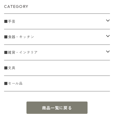
CATEGORY
■手芸
手編糸
■食器・キッチン
Spring & Summer
刺し子・こぎん
食器
■雑貨・インテリア
Fall & Winter
刺し子糸
豆皿・小皿
KIT
調理道具
収納雑貨
■文具
レース糸
刺し子ふきん・刺し子布
中皿
ニットツール
かや織ふきん
小物・置物・民芸品
■セール品
刺し子針・糸巻き台紙
大皿
その他
刺しゅうステッカー
花瓶・フラワーベース
商品一覧に戻る
こぎん
さんま皿