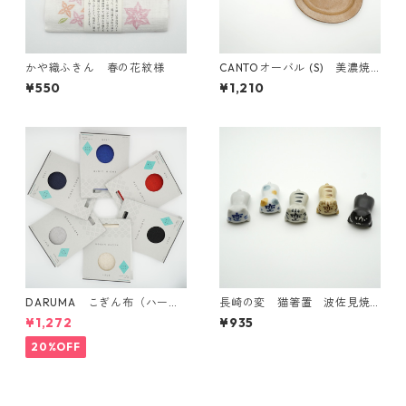
かや織ふきん 春の花紋様
CANTOオーバル (S) 美濃焼
【日本製】
¥550
¥1,210
DARUMA こぎん布（ハード
長崎の変 猫箸置 波佐見焼
タイプ）
【日本製】
¥1,272
¥935
20%OFF