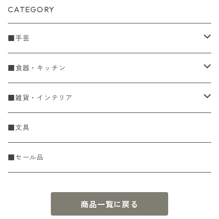
CATEGORY
■手芸
手編糸
■食器・キッチン
Spring & Summer
刺し子・こぎん
食器
■雑貨・インテリア
Fall & Winter
刺し子糸
豆皿・小皿
KIT
調理道具
収納雑貨
■文具
レース糸
刺し子ふきん・刺し子布
中皿
ニットツール
かや織ふきん
小物・置物・民芸品
■セール品
刺し子針・糸巻き台紙
大皿
その他
刺しゅうステッカー
花瓶・フラワーベース
商品一覧に戻る
こぎん
さんま皿
本
お香・香立