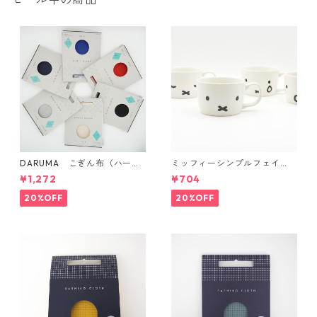
DARUMA こぎん布（ハード
ミッフィーシンプルフェイ
タイプ）
ス マグ
¥1,272
¥704
20%OFF
20%OFF