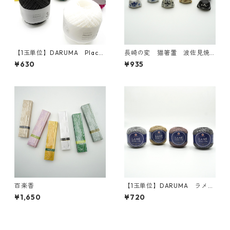
【1玉単位】DARUMA Placor
長崎の変 猫箸置 波佐見焼
d 3ply
【日本製】
¥630
¥935
百楽香
【1玉単位】DARUMA ラメの
レ－ス糸#30
¥1,650
¥720