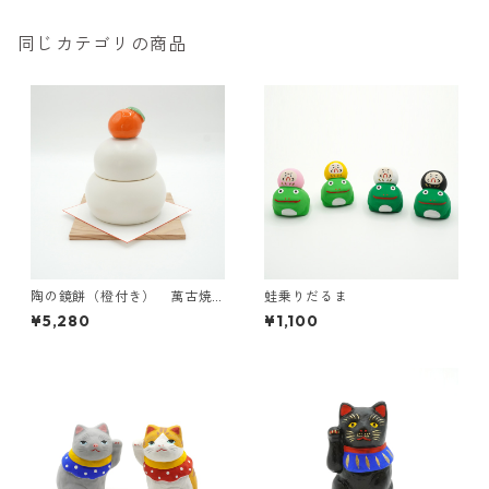
同じカテゴリの商品
陶の鏡餅（橙付き） 萬古焼
蛙乗りだるま
【日本製】
¥5,280
¥1,100