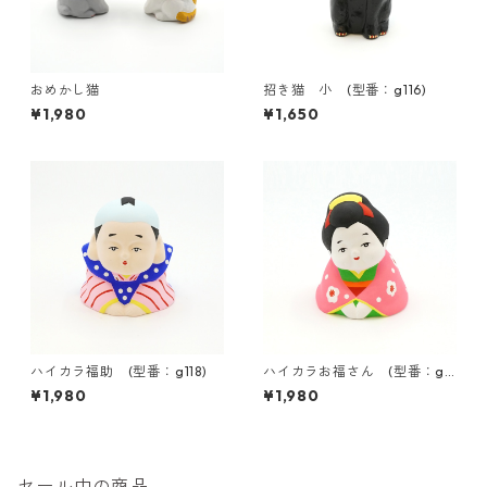
おめかし猫
招き猫 小 (型番：g116)
¥1,980
¥1,650
ハイカラ福助 (型番：g118)
ハイカラお福さん (型番：g11
9)
¥1,980
¥1,980
セール中の商品