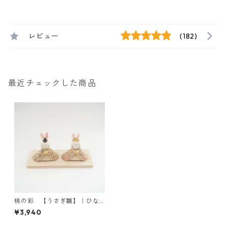
レビュー
(182)
最近チェックした商品
桃の彩 【うさぎ雛】｜ひな
祭り
¥3,940