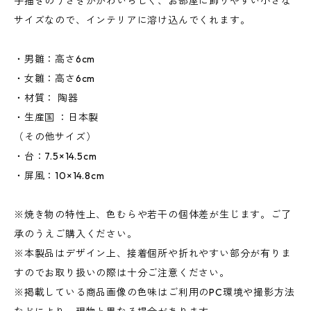
手描きのうさぎがかわいらしく、お部屋に飾りやすい小さな
サイズなので、インテリアに溶け込んでくれます。
・男雛：高さ6cm
・女雛：高さ6cm
・材質： 陶器
・生産国 ：日本製
（その他サイズ）
・台：7.5×14.5cm
・屏風：10×14.8cm
※焼き物の特性上、色むらや若干の個体差が生じます。ご了
承のうえご購入ください。
※本製品はデザイン上、接着個所や折れやすい部分が有りま
すのでお取り扱いの際は十分ご注意ください。
※掲載している商品画像の色味はご利用のPC環境や撮影方法