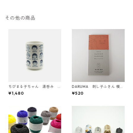
その他の商品
ちびまる子ちゃん 湯呑み
DARUMA 刺し子ふきん 模様
集合
刺し（DARUMAオリジナル
¥1,480
¥520
柄）1054(白) 招き猫と籠目