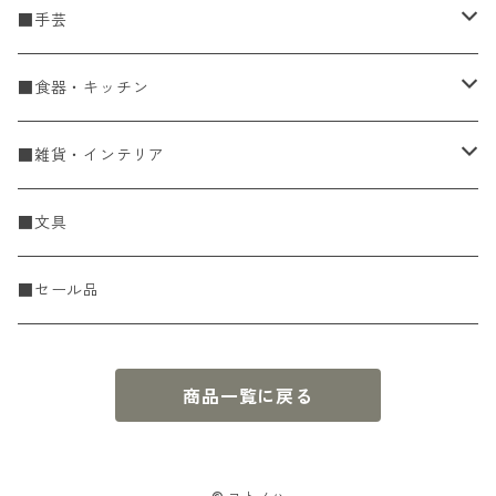
■手芸
手編糸
■食器・キッチン
Spring & Summer
刺し子・こぎん
食器
■雑貨・インテリア
Fall & Winter
刺し子糸
豆皿・小皿
KIT
調理道具
収納雑貨
■文具
レース糸
刺し子ふきん・刺し子布
中皿
ニットツール
かや織ふきん
小物・置物・民芸品
■セール品
刺し子針・糸巻き台紙
大皿
その他
刺しゅうステッカー
花瓶・フラワーベース
商品一覧に戻る
こぎん
さんま皿
本
お香・香立
飯碗
アクセサリー