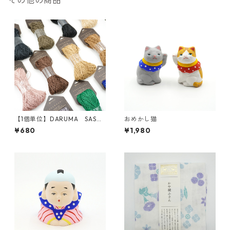
その他の商品
【1個単位】DARUMA SASA
おめかし猫
WASHI
¥680
¥1,980