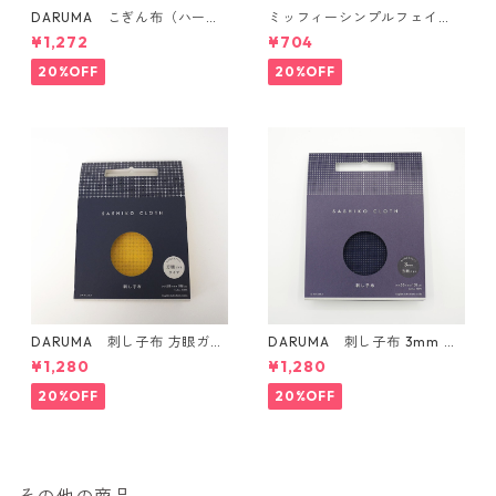
DARUMA こぎん布（ハード
ミッフィーシンプルフェイ
タイプ）
ス マグ
¥1,272
¥704
20%OFF
20%OFF
DARUMA 刺し子布 方眼ガイ
DARUMA 刺し子布 3mm 方
ドタイプ Col.4 カラシ
眼ガイドタイプ Col.3 紺
¥1,280
¥1,280
20%OFF
20%OFF