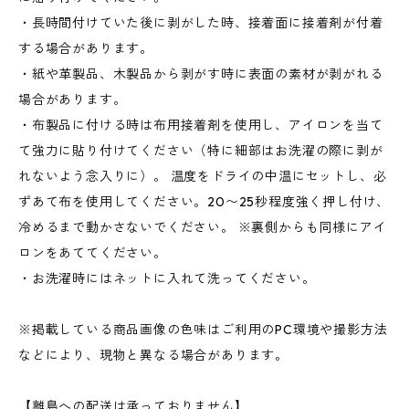
・長時間付けていた後に剥がした時、接着面に接着剤が付着
する場合があります。
・紙や革製品、木製品から剥がす時に表面の素材が剥がれる
場合があります。
・布製品に付ける時は布用接着剤を使用し、アイロンを当て
て強力に貼り付けてください（特に細部はお洗濯の際に剥が
れないよう念入りに）。 温度をドライの中温にセットし、必
ずあて布を使用してください。20〜25秒程度強く押し付け、
冷めるまで動かさないでください。 ※裏側からも同様にアイ
ロンをあててください。
・お洗濯時にはネットに入れて洗ってください。
※掲載している商品画像の色味はご利用のPC環境や撮影方法
などにより、現物と異なる場合があります。
【離島への配送は承っておりません】