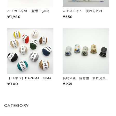
ハイカラ福助 (型番：g118)
かや織ふきん 夏の花紋様
¥1,980
¥550
【1玉単位】DARUMA GIMA
長崎の変 猫箸置 波佐見焼
【日本製】
¥700
¥935
CATEGORY