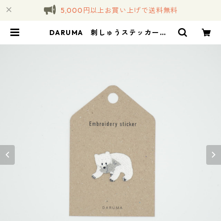
5,000円以上お買い上げで送料無料
DARUMA 刺しゅうステッカー <
15 KIBORIKUMA White キボリク
マ ホワイト> | コトノハ