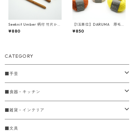
Seeknit Umber 柄付 竹片かぎ
【1玉単位】DARUMA 原毛に
針 13cm [9/0、10/0]
近いメリノウール
¥880
¥850
CATEGORY
■手芸
手編糸
■食器・キッチン
Spring & Summer
刺し子・こぎん
食器
■雑貨・インテリア
Fall & Winter
刺し子糸
豆皿・小皿
KIT
調理道具
収納雑貨
■文具