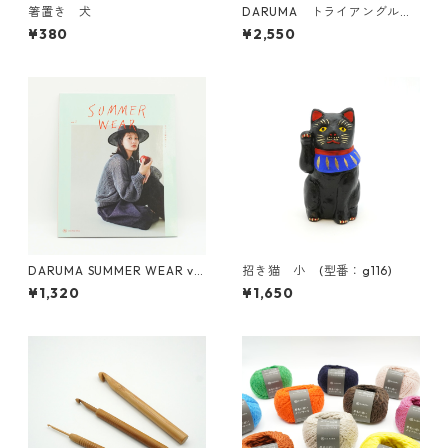
箸置き 犬
DARUMA トライアングルレ
ースショールKIT
¥380
¥2,550
DARUMA SUMMER WEAR vo
招き猫 小 (型番：g116)
l.1
¥1,320
¥1,650