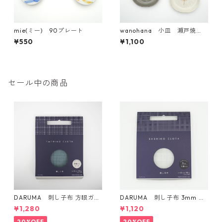
mie(ミー) 90プレート
wanohana 小皿 瀬戸焼
【日本製】
¥550
¥1,100
セール中の商品
DARUMA 刺し子布 方眼ガイ
DARUMA 刺し子布 3mm 方
ドタイプ Col.5 にぶ青
眼ガイドタイプ Col.1 白
¥1,280
¥1,120
20%OFF
20%OFF