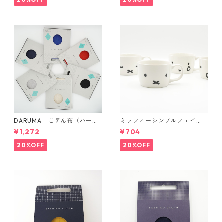
DARUMA こぎん布（ハード
ミッフィーシンプルフェイ
タイプ）
ス マグ
¥1,272
¥704
20%OFF
20%OFF