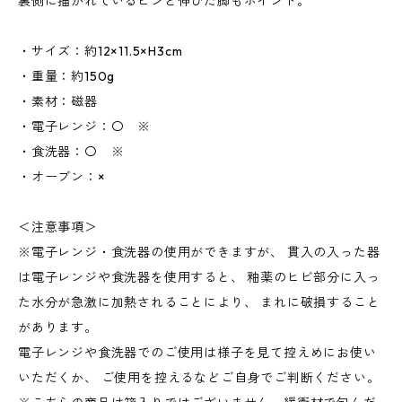
裏側に描かれているピンと伸びた脚もポイント。
・サイズ：約12×11.5×H3cm
・重量：約150g
・素材：磁器
・電子レンジ：〇 ※
・食洗器：〇 ※
・オーブン：×
＜注意事項＞
※電子レンジ・食洗器の使用ができますが、 貫入の入った器
は電子レンジや食洗器を使用すると、 釉薬のヒビ部分に入っ
た水分が急激に加熱されることにより、 まれに破損すること
があります。
電子レンジや食洗器でのご使用は様子を見て控えめにお使い
いただくか、 ご使用を控えるなどご自身でご判断ください。