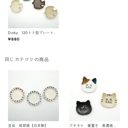
Dinky 120トリ型プレート
美濃焼【日本製】
¥880
同じカテゴリの商品
豆皿 砥部焼【日本製】
ブサネコ 箸置き 美濃焼