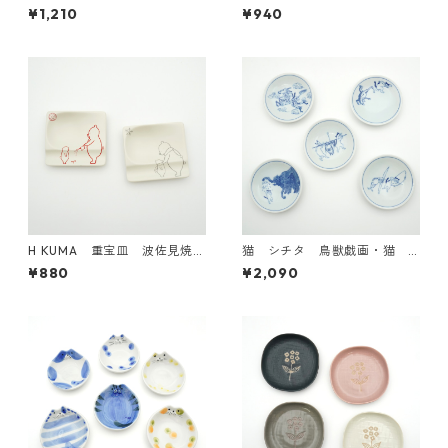
【日本製】
¥1,210
¥940
H KUMA 重宝皿 波佐見焼
猫 シチタ 鳥獣戯画・猫 5
【日本製】
柄セット 美濃焼【日本製】
¥880
¥2,090