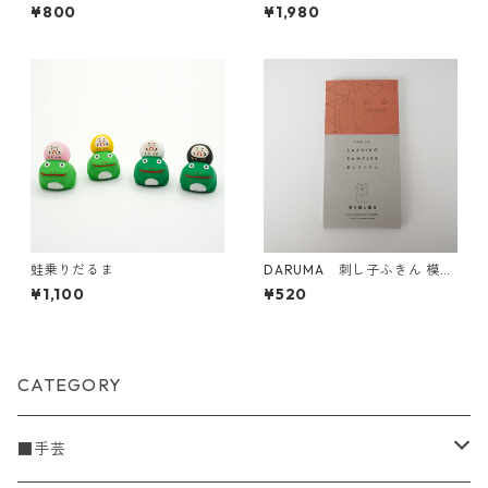
(ギーク)
¥800
¥1,980
蛙乗りだるま
DARUMA 刺し子ふきん 模様
刺し（DARUMAオリジナル
¥1,100
¥520
柄）1054(白) 招き猫と籠目
CATEGORY
■手芸