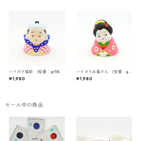
ハイカラ福助 (型番：g118)
ハイカラお福さん (型番：g11
9)
¥1,980
¥1,980
セール中の商品