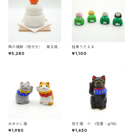
陶の鏡餅（橙付き） 萬古焼
蛙乗りだるま
【日本製】
¥5,280
¥1,100
おめかし猫
招き猫 小 (型番：g116)
¥1,980
¥1,650