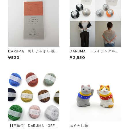
DARUMA 刺し子ふきん 模様
DARUMA トライアングルレ
刺し（DARUMAオリジナル
ースショールKIT
¥520
¥2,550
柄）1056(白) だるまと霞つ
なぎ
【1玉単位】DARUMA GEEK
おめかし猫