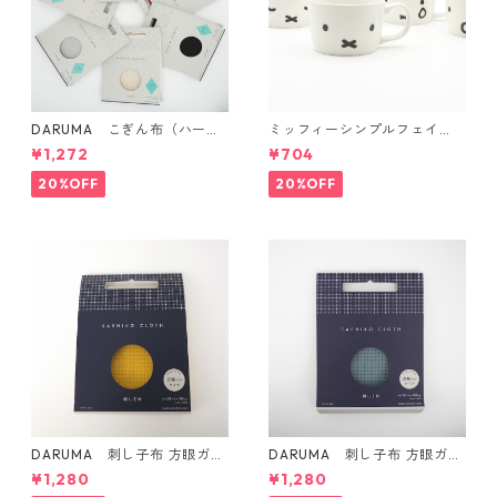
DARUMA こぎん布（ハード
ミッフィーシンプルフェイ
タイプ）
ス マグ
¥1,272
¥704
20%OFF
20%OFF
DARUMA 刺し子布 方眼ガイ
DARUMA 刺し子布 方眼ガイ
ドタイプ Col.4 カラシ
ドタイプ Col.5 にぶ青
¥1,280
¥1,280