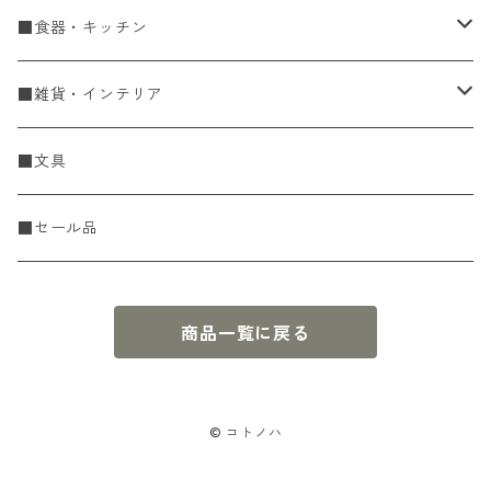
手編糸
■食器・キッチン
Spring & Summer
刺し子・こぎん
食器
■雑貨・インテリア
Fall & Winter
刺し子糸
豆皿・小皿
KIT
調理道具
収納雑貨
■文具
レース糸
刺し子ふきん・刺し子布
中皿
ニットツール
かや織ふきん
小物・置物・民芸品
■セール品
刺し子針・糸巻き台紙
大皿
その他
刺しゅうステッカー
花瓶・フラワーベース
商品一覧に戻る
こぎん
さんま皿
本
お香・香立
飯碗
アクセサリー
© コトノハ
鉢・ボウル