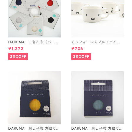
DARUMA こぎん布（ハード
ミッフィーシンプルフェイ
タイプ）
ス マグ
¥1,272
¥704
20%OFF
20%OFF
DARUMA 刺し子布 方眼ガイ
DARUMA 刺し子布 方眼ガイ