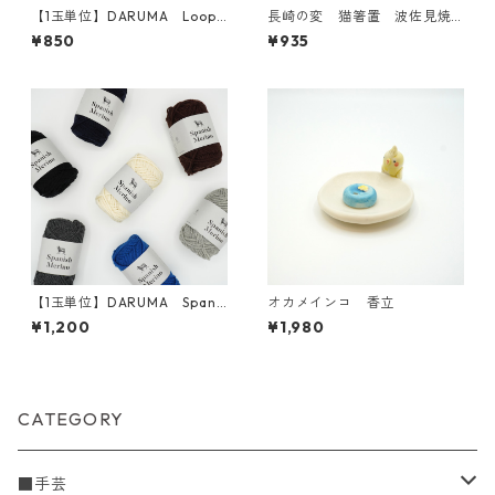
【1玉単位】DARUMA Loop
長崎の変 猫箸置 波佐見焼
(ループ)
【日本製】
¥850
¥935
【1玉単位】DARUMA Spani
オカメインコ 香立
sh Merino(スパニッシュメリ
¥1,200
¥1,980
ノ)
CATEGORY
■手芸