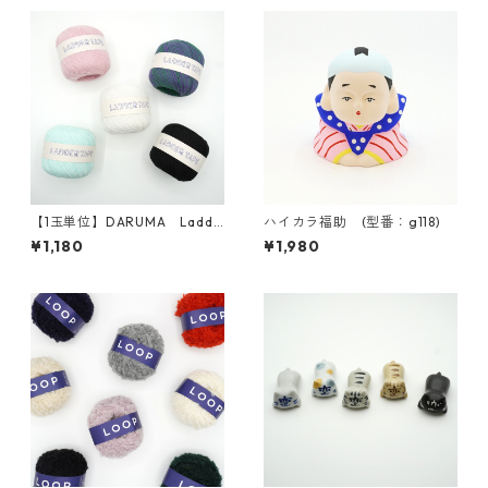
【1玉単位】DARUMA Ladde
ハイカラ福助 (型番：g118)
r Tape(ラダーテープ)
¥1,180
¥1,980