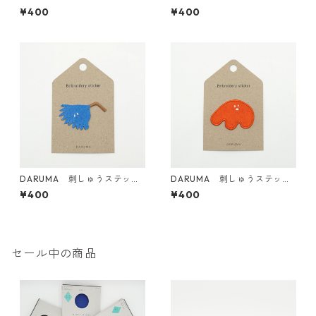
ー <25 God.P>
ー <24 Patch boy No.2 パッ
¥400
¥400
チくん2号>
DARUMA 刺しゅうステッカ
DARUMA 刺しゅうステッカ
ー <22 Splash boy スプラッ
ー <23 Patch boy No.1 パッ
¥400
¥400
シュボーイ>
チくん1号>
セール中の商品