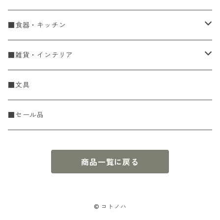
手編糸
■食器・キッチン
Spring & Summer
刺し子・こぎん
食器
■雑貨・インテリア
Fall & Winter
刺し子糸
豆皿・小皿
KIT
調理道具
収納雑貨
■文具
レース糸
刺し子ふきん・刺し子布
中皿
ニットツール
かや織ふきん
小物・置物・民芸品
■セール品
刺し子針・糸巻き台紙
大皿
その他
刺しゅうステッカー
花瓶・フラワーベース
商品一覧に戻る
こぎん
さんま皿
本
お香・香立
飯碗
アクセサリー
© コトノハ