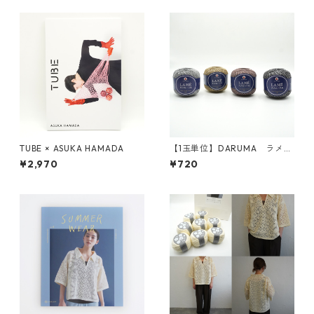
TUBE × ASUKA HAMADA
【1玉単位】DARUMA ラメの
レ－ス糸#30
¥2,970
¥720