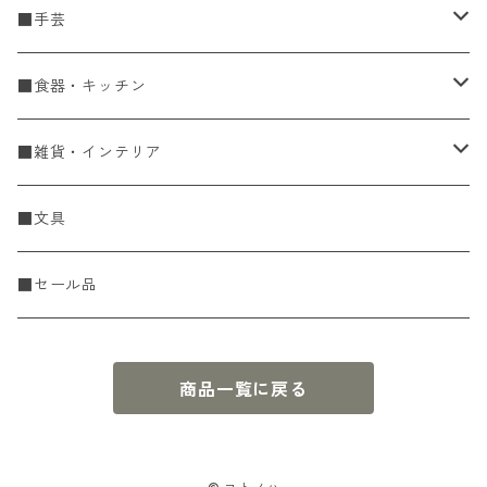
■手芸
手編糸
■食器・キッチン
Spring & Summer
刺し子・こぎん
食器
■雑貨・インテリア
Fall & Winter
刺し子糸
豆皿・小皿
KIT
調理道具
収納雑貨
■文具
レース糸
刺し子ふきん・刺し子布
中皿
ニットツール
かや織ふきん
小物・置物・民芸品
■セール品
刺し子針・糸巻き台紙
大皿
その他
刺しゅうステッカー
花瓶・フラワーベース
商品一覧に戻る
こぎん
さんま皿
本
お香・香立
飯碗
アクセサリー