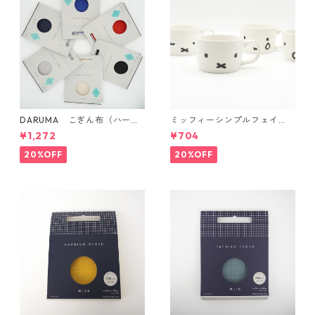
DARUMA こぎん布（ハード
ミッフィーシンプルフェイ
タイプ）
ス マグ
¥1,272
¥704
20%OFF
20%OFF