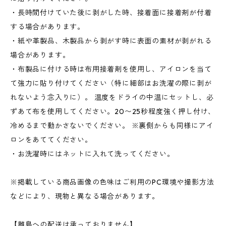
・長時間付けていた後に剥がした時、接着面に接着剤が付着
する場合があります。
・紙や革製品、木製品から剥がす時に表面の素材が剥がれる
場合があります。
・布製品に付ける時は布用接着剤を使用し、アイロンを当て
て強力に貼り付けてください（特に細部はお洗濯の際に剥が
れないよう念入りに）。 温度をドライの中温にセットし、必
ずあて布を使用してください。20〜25秒程度強く押し付け、
冷めるまで動かさないでください。 ※裏側からも同様にアイ
ロンをあててください。
・お洗濯時にはネットに入れて洗ってください。
※掲載している商品画像の色味はご利用のPC環境や撮影方法
などにより、現物と異なる場合があります。
【離島への配送は承っておりません】