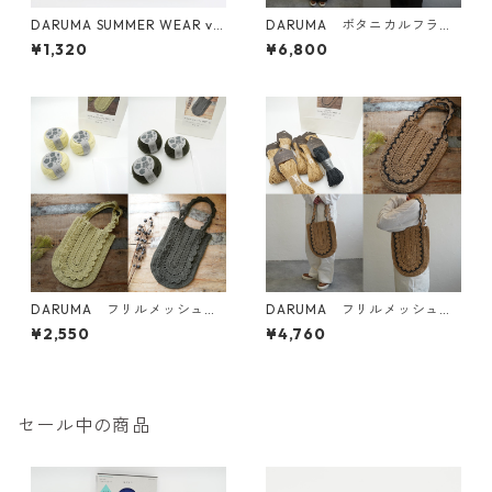
DARUMA SUMMER WEAR vo
DARUMA ボタニカルフラワ
l.4
ークロッシェポロKIT
¥1,320
¥6,800
DARUMA フリルメッシュバ
DARUMA フリルメッシュバ
ッグKIT B、C
ッグKIT A
¥2,550
¥4,760
セール中の商品