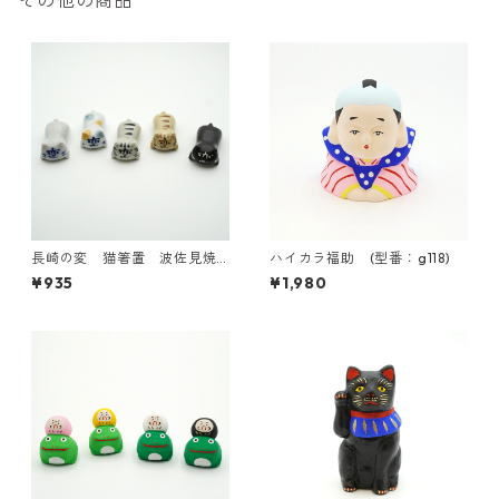
その他の商品
長崎の変 猫箸置 波佐見焼
ハイカラ福助 (型番：g118)
【日本製】
¥935
¥1,980