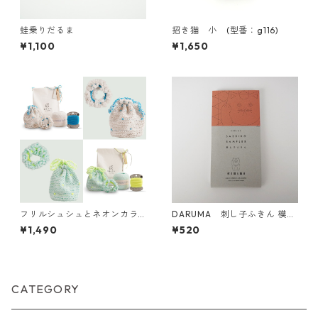
蛙乗りだるま
招き猫 小 (型番：g116)
¥1,100
¥1,650
フリルシュシュとネオンカラ
DARUMA 刺し子ふきん 模様
ーピコットの巾着KIT
刺し（DARUMAオリジナル
¥1,490
¥520
柄）1054(白) 招き猫と籠目
CATEGORY