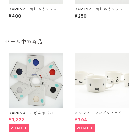
DARUMA 刺しゅうステッカ
DARUMA 刺しゅうステッカ
ー <23 Patch boy No.1 パッ
ー <104 〜♬>
¥400
¥250
チくん1号>
セール中の商品
DARUMA こぎん布（ハード
ミッフィーシンプルフェイ
タイプ）
ス マグ
¥1,272
¥704
20%OFF
20%OFF