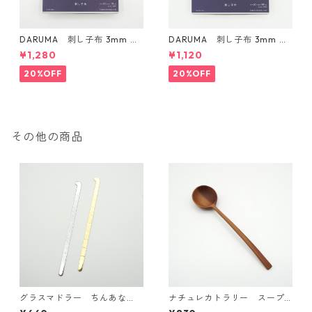
DARUMA 刺し子布 3mm 方
DARUMA 刺し子布 3mm 方
眼ガイドタイプ Col.3 紺
眼ガイドタイプ Col.1 白
¥1,280
¥1,120
20%OFF
20%OFF
その他の商品
グラスマドラー ちんあな
ナチュレカトラリー スープ
ご にしきあなご
スプーン