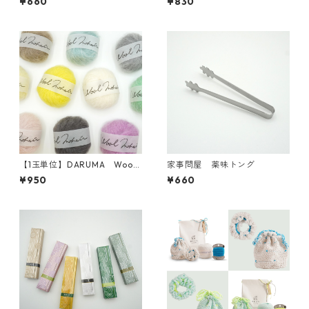
¥660
¥830
【1玉単位】DARUMA Wool
家事問屋 薬味トング
Mohair(ウールモヘヤ)
¥950
¥660