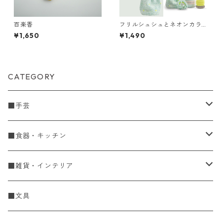
百楽香
フリルシュシュとネオンカラ
ーピコットの巾着KIT
¥1,650
¥1,490
CATEGORY
■手芸
手編糸
■食器・キッチン
Spring & Summer
刺し子・こぎん
食器
■雑貨・インテリア
Fall & Winter
刺し子糸
豆皿・小皿
KIT
調理道具
収納雑貨
■文具
レース糸