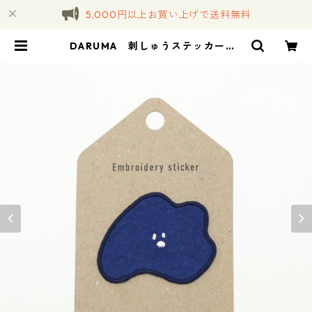
5,000円以上お買い上げで送料無料
DARUMA 刺しゅうステッカー <
24 Patch boy No.2 パッチくん2
号> | コトノハ