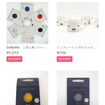
DARUMA こぎん布（ハード
ミッフィーシンプルフェイ
タイプ）
ス マグ
¥1,272
¥704
20%OFF
20%OFF