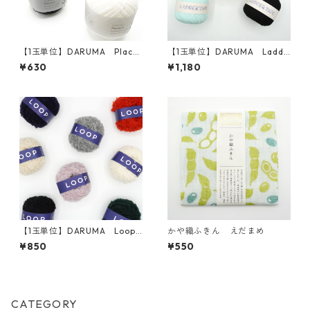
【1玉単位】DARUMA Placor
【1玉単位】DARUMA Ladde
d 3ply
r Tape(ラダーテープ)
¥630
¥1,180
【1玉単位】DARUMA Loop
かや織ふきん えだまめ
(ループ)
¥850
¥550
CATEGORY