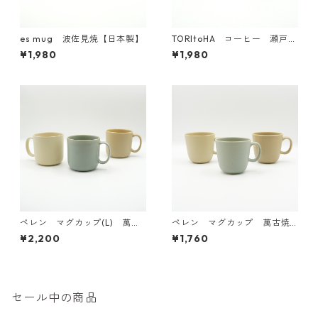
es mug 波佐見焼【日本製】
TORItoHA コーヒー 瀬戸焼
【日本製】
¥1,980
¥1,980
ペレン マグカップ(L) 萬古
ペレン マグカップ 萬古焼
焼【日本製】
【日本製】
¥2,200
¥1,760
セール中の商品