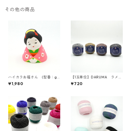
その他の商品
ハイカラお福さん (型番：g11
【1玉単位】DARUMA ラメの
9)
レ－ス糸#30
¥1,980
¥720