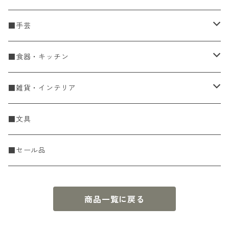
■手芸
手編糸
■食器・キッチン
Spring & Summer
刺し子・こぎん
食器
■雑貨・インテリア
Fall & Winter
刺し子糸
豆皿・小皿
KIT
調理道具
収納雑貨
■文具
レース糸
刺し子ふきん・刺し子布
中皿
ニットツール
かや織ふきん
小物・置物・民芸品
■セール品
刺し子針・糸巻き台紙
大皿
その他
刺しゅうステッカー
花瓶・フラワーベース
商品一覧に戻る
こぎん
さんま皿
本
お香・香立