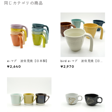
同じカテゴリの商品
e-マグ 波佐見焼【日本製】
bird e-マグ 波佐見焼【日本
製】
¥2,640
¥2,970