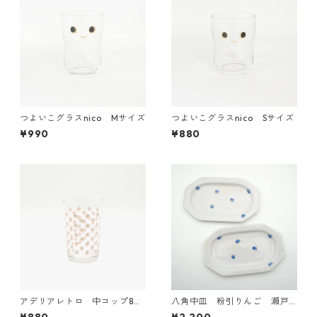
つよいこグラスnico Mサイズ
つよいこグラスnico Sサイズ
¥990
¥880
アデリアレトロ 中コップ8
八角中皿 粉引りんご 瀬戸
さくら草
焼【日本製】