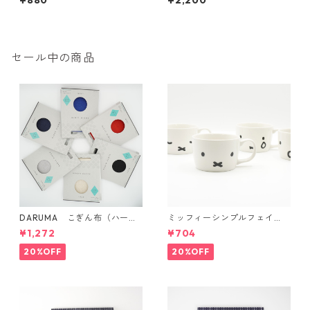
¥880
¥2,200
セール中の商品
DARUMA こぎん布（ハード
ミッフィーシンプルフェイ
タイプ）
ス マグ
¥1,272
¥704
20%OFF
20%OFF