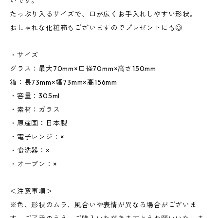
いです。
たっぷり入るサイズで、口が広くお手入れしやすい形状。
おしゃれな化粧箱もございますのでプレゼントにも◎
・サイズ
グラス：最大70mm×口径70mm×高さ150mm
箱：長73mm×幅73mm×高156mm
・容量：305ml
・素材：ガラス
・原産国：日本製
・電子レンジ：×
・食洗器：×
・オーブン：×
＜注意事項＞
※色、形状のムラ、風合いや表情が異なる場合がございま