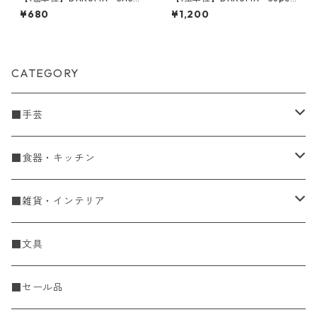
WASHI FLAT
wash Spanish Merino(スーパ
¥680
¥1,200
ーウォッシュスパニッシュメ
リノ)
CATEGORY
■手芸
手編糸
■食器・キッチン
Spring & Summer
刺し子・こぎん
食器
■雑貨・インテリア
Fall & Winter
刺し子糸
豆皿・小皿
KIT
調理道具
収納雑貨
■文具
レース糸
刺し子ふきん・刺し子布
中皿
ニットツール
かや織ふきん
小物・置物・民芸品
■セール品