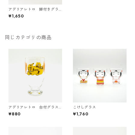
アデリアレトロ 脚付きグラ
ス
¥1,650
同じカテゴリの商品
アデリアレトロ 台付グラス3
こけしグラス
20 ズーメイト
¥880
¥1,760