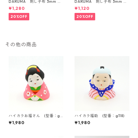
DARUMA 刺し子布 3mm 方
DARUMA 刺し子布 3mm 方
眼ガイドタイプ Col.3 紺
眼ガイドタイプ Col.1 白
¥1,280
¥1,120
20%OFF
20%OFF
その他の商品
ハイカラお福さん (型番：g11
ハイカラ福助 (型番：g118)
9)
¥1,980
¥1,980