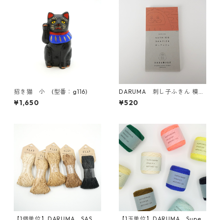
招き猫 小 (型番：g116)
DARUMA 刺し子ふきん 模様
刺し（DARUMAオリジナル
¥1,650
¥520
柄）1056(白) だるまと霞つ
なぎ
【1個単位】DARUMA SASA
【1玉単位】DARUMA Super