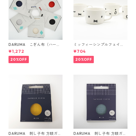
DARUMA こぎん布（ハード
ミッフィーシンプルフェイ
タイプ）
ス マグ
¥1,272
¥704
20%OFF
20%OFF
DARUMA 刺し子布 方眼ガイ
DARUMA 刺し子布 方眼ガイ