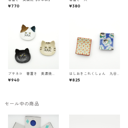
¥770
¥380
ブサネコ 箸置き 美濃焼
はしおきこれくしょん 九谷
【日本製】
焼【日本製】
¥940
¥825
セール中の商品