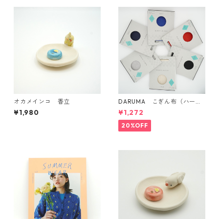
オカメインコ 香立
DARUMA こぎん布（ハード
タイプ）
¥1,980
¥1,272
20%OFF