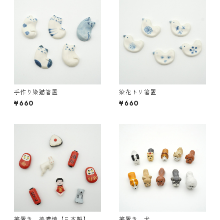
手作り染猫箸置
染花トリ箸置
¥660
¥660
箸置き 美濃焼【日本製】
箸置き 犬