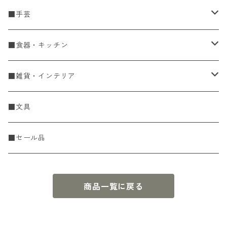
■手芸
手編糸
■食器・キッチン
Spring & Summer
刺し子・こぎん
食器
■雑貨・インテリア
Fall & Winter
刺し子糸
豆皿・小皿
KIT
調理道具
収納雑貨
■文具
レース糸
刺し子ふきん・刺し子布
中皿
ニットツール
かや織ふきん
小物・置物・民芸品
■セール品
刺し子針・糸巻き台紙
大皿
その他
刺しゅうステッカー
花瓶・フラワーベース
商品一覧に戻る
こぎん
さんま皿
本
お香・香立
飯碗