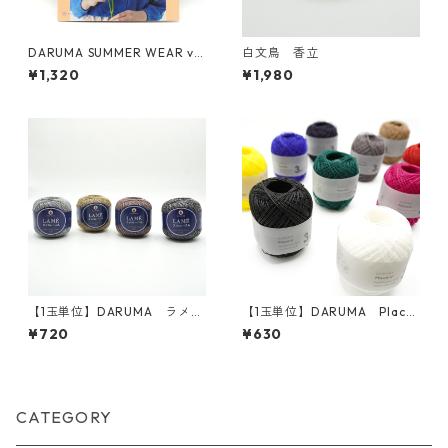
DARUMA SUMMER WEAR vo
白文鳥 香立
l.2
¥1,320
¥1,980
【1玉単位】DARUMA ラメの
【1玉単位】DARUMA Placor
レ－ス糸#30
d 3ply
¥720
¥630
CATEGORY