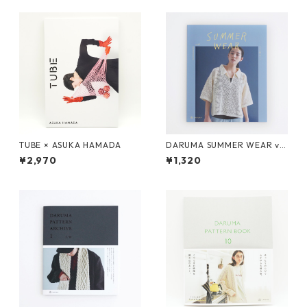
TUBE × ASUKA HAMADA
DARUMA SUMMER WEAR vo
l.4
¥2,970
¥1,320