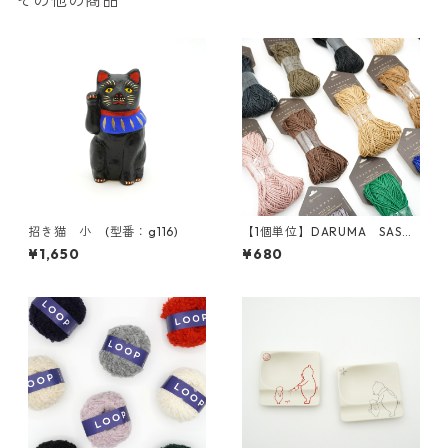
その他の商品
招き猫 小 (型番：g116)
【1個単位】DARUMA SASA
WASHI
¥1,650
¥680