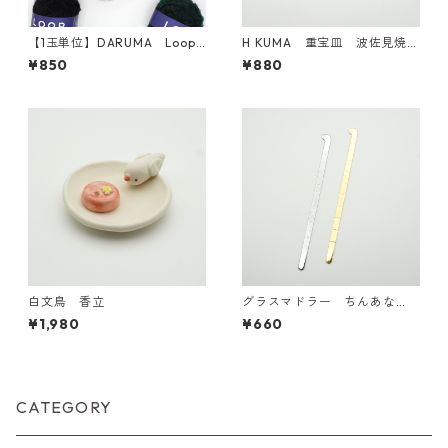
【1玉単位】DARUMA Loop
H KUMA 重宝皿 波佐見焼
(ループ)
【日本製】
¥850
¥880
白文鳥 香立
グラスマドラー ちんあな
ご にしきあなご
¥1,980
¥660
CATEGORY