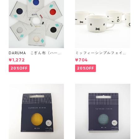
DARUMA こぎん布（ハード
ミッフィーシンプルフェイ
タイプ）
ス マグ
¥1,272
¥704
20%OFF
20%OFF