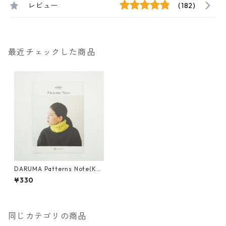
レビュー
(182)
最近チェックした商品
DARUMA Patterns Note(KN1
7)
¥330
同じカテゴリの商品