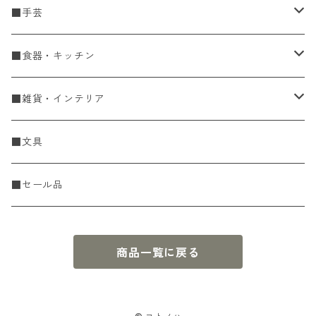
■手芸
手編糸
■食器・キッチン
Spring & Summer
刺し子・こぎん
食器
■雑貨・インテリア
Fall & Winter
刺し子糸
豆皿・小皿
KIT
調理道具
収納雑貨
■文具
レース糸
刺し子ふきん・刺し子布
中皿
ニットツール
かや織ふきん
小物・置物・民芸品
■セール品
刺し子針・糸巻き台紙
大皿
その他
刺しゅうステッカー
花瓶・フラワーベース
商品一覧に戻る
こぎん
さんま皿
本
お香・香立
飯碗
アクセサリー