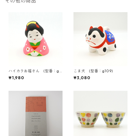
その他の商品
ハイカラお福さん (型番：g11
こま犬 (型番：g109)
9)
¥1,980
¥3,080