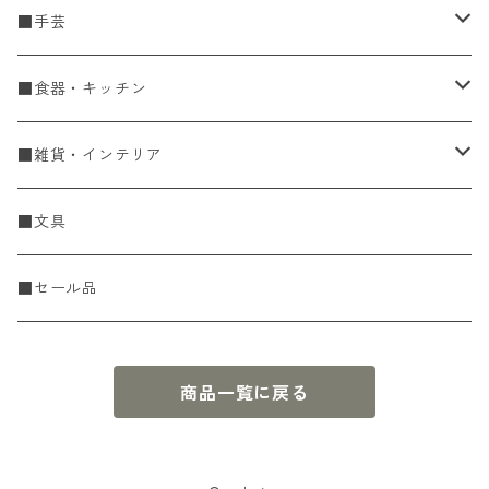
■手芸
手編糸
■食器・キッチン
Spring & Summer
刺し子・こぎん
食器
■雑貨・インテリア
Fall & Winter
刺し子糸
豆皿・小皿
KIT
調理道具
収納雑貨
■文具
レース糸
刺し子ふきん・刺し子布
中皿
ニットツール
かや織ふきん
小物・置物・民芸品
■セール品
刺し子針・糸巻き台紙
大皿
その他
刺しゅうステッカー
花瓶・フラワーベース
商品一覧に戻る
こぎん
さんま皿
本
お香・香立
飯碗
アクセサリー