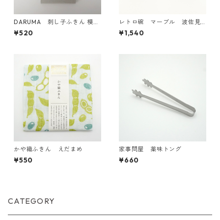
DARUMA 刺し子ふきん 模様
レトロ碗 マーブル 波佐見
刺し（DARUMAオリジナル
焼【日本製】
¥520
¥1,540
柄）1054(白) 招き猫と籠目
かや織ふきん えだまめ
家事問屋 薬味トング
¥550
¥660
CATEGORY