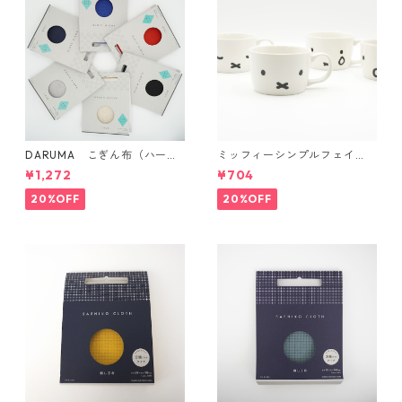
DARUMA こぎん布（ハード
ミッフィーシンプルフェイ
タイプ）
ス マグ
¥1,272
¥704
20%OFF
20%OFF