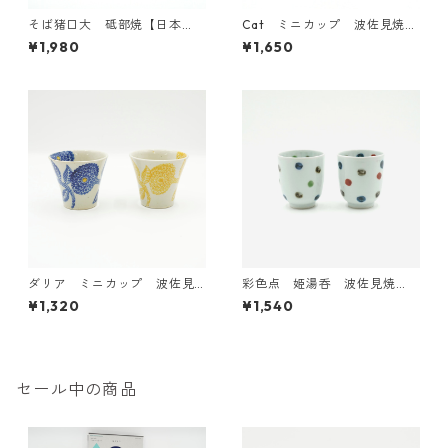
そば猪口大 砥部焼【日本
Cat ミニカップ 波佐見焼
製】
【日本製】
¥1,980
¥1,650
ダリア ミニカップ 波佐見
彩色点 姫湯呑 波佐見焼
焼【日本製】
【日本製】
¥1,320
¥1,540
セール中の商品