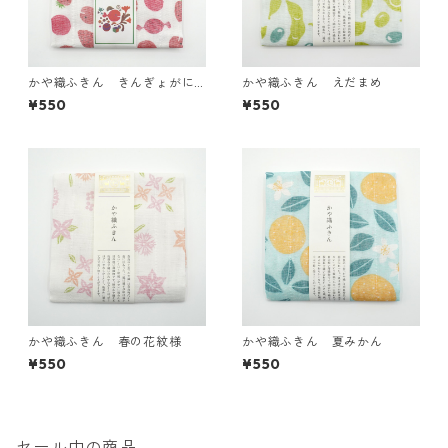
かや織ふきん きんぎょがに
かや織ふきん えだまめ
げた
¥550
¥550
かや織ふきん 春の花紋様
かや織ふきん 夏みかん
¥550
¥550
セール中の商品