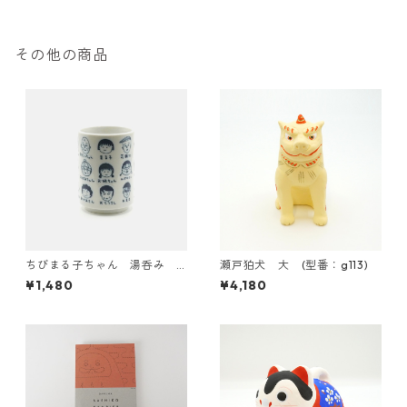
その他の商品
ちびまる子ちゃん 湯呑み
瀬戸狛犬 大 (型番：g113)
集合
¥1,480
¥4,180