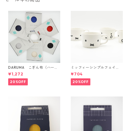
DARUMA こぎん布（ハード
ミッフィーシンプルフェイ
タイプ）
ス マグ
¥1,272
¥704
20%OFF
20%OFF