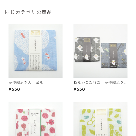
同じカテゴリの商品
かや織ふきん 金魚
ねないこだれだ かや織ふき
ん
¥550
¥550