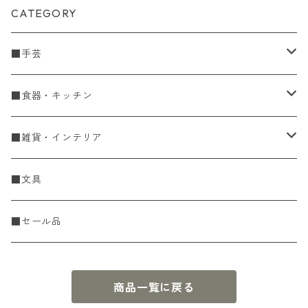
CATEGORY
■手芸
手編糸
■食器・キッチン
Spring & Summer
刺し子・こぎん
食器
■雑貨・インテリア
Fall & Winter
刺し子糸
豆皿・小皿
KIT
調理道具
収納雑貨
■文具
レース糸
刺し子ふきん・刺し子布
中皿
ニットツール
かや織ふきん
小物・置物・民芸品
■セール品
刺し子針・糸巻き台紙
大皿
その他
刺しゅうステッカー
花瓶・フラワーベース
商品一覧に戻る
こぎん
さんま皿
本
お香・香立