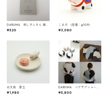
DARUMA 刺し子ふきん 模様
こま犬 (型番：g109)
刺し（DARUMAオリジナル
¥520
¥3,080
柄）1056(白) だるまと霞つ
なぎ
白文鳥 香立
DARUMA ジグザグショール
KIT
¥1,980
¥5,800